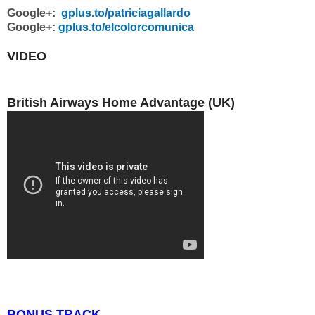
Google+:
gplus.to/patriciagallardo
Google+:
gplus.to/elcolorcomunica
VIDEO
British Airways Home Advantage (UK)
BONUS TRACK