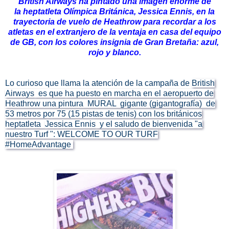
British Airways ha pintado una imagen enorme de
la
heptatleta
Olímpica Británica, Jessica Ennis, en la
trayectoria de vuelo de Heathrow para recordar a los
atletas en el extranjero de la ventaja en casa del equipo
de GB, con los colores insignia de Gran Bretaña: azul,
rojo y blanco.
Lo curioso que llama la atención de la campaña de
British
Airways
es que
ha puesto en marcha en el aeropuerto de
Heathrow una pintura MURAL gigante (gigantografía) de
53 metros por 75 (15 pistas de tenis) con los británicos
heptatleta
Jessica Ennis
y el saludo de bienvenida "a
nuestro Turf ": WELCOME TO OUR TURF
#HomeAdvantage