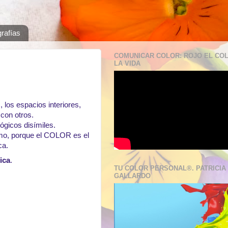
grafías
COMUNICAR COLOR: ROJO EL CO
LA VIDA
 los espacios interiores,
 con otros.
lógicos disímiles.
mo,
porque el COLOR es el
ca.
ica
.
TU COLOR PERSONAL®. PATRICIA
GALLARDO