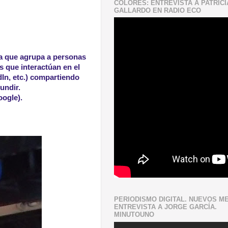
COLORES: ENTREVISTA A PATRICI
GALLARDO EN RADIO ECO
va que agrupa a personas
rs que interactúan en el
In, etc.) compartiendo
undir.
oogle).
PERIODISMO DIGITAL. NUEVOS ME
ENTREVISTA A JORGE GARCÍA.
MINUTOUNO