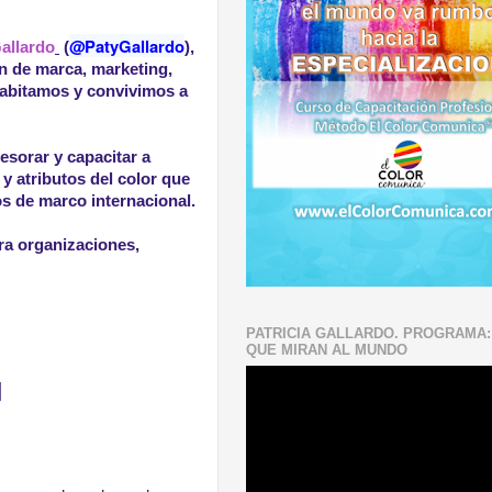
@PatyGallardo
Gallardo
(
),
en de marca, marketing,
 habitamos y convivimos a
esorar y capacitar a
y atributos del color que
os de marco internacional.
ara organizaciones,
PATRICIA GALLARDO. PROGRAMA:
QUE MIRAN AL MUNDO
N