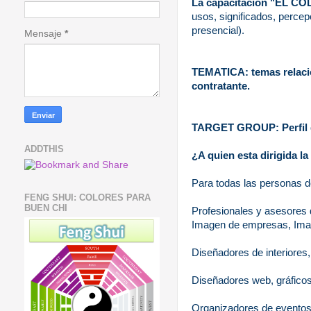
La capacitación "EL 
usos, significados, percep
presencial).
Mensaje
*
TEMATICA: temas relacion
contratante.
TARGET GROUP: Perfil d
ADDTHIS
¿A quien esta dirigida l
Para todas las personas d
FENG SHUI: COLORES PARA
BUEN CHI
Profesionales y asesores 
Imagen de empresas, Image
Diseñadores de interiores,
Diseñadores web, gráfico
Organizadores de eventos